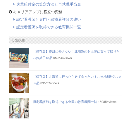
失業給付金の算定方法と再就職手当金
キャリアアップに役立つ資格
認定看護師と専門・診療看護師の違い
認定看護師を取得できる教育機関一覧
人気記事
【保存版】絶対に外さない！北海道のお土産に買って帰りた
いお菓子18品
552544views
【保存版】北海道に行ったら必ず食べたい！ご当地B級グルメ
37品
395525views
認定看護師を取得できる全国の教育機関一覧
180854views