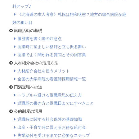
料アップ♪
《北海道の求人考察》札幌は飽和状態？地方の総合病院が絶
好の狙い目
転職活動の基礎
履歴書を書く際の注意点
面接時に望ましい格好と立ち振る舞い
面接でよく聞かれる質問とその回答集
人材紹介会社の活用方法
人材紹介会社を使うメリット
全国の大学病院の看護師採用情報一覧
円満退職への道
トラブルを避ける退職意思の伝え方
退職願の書き方と退職日までにすべきこと
公的制度の活用
退職時に関する社会保険の基礎知識
出産・子育て時に貰えるお得な給付金
失業給付を受けるまでに必要なステップ