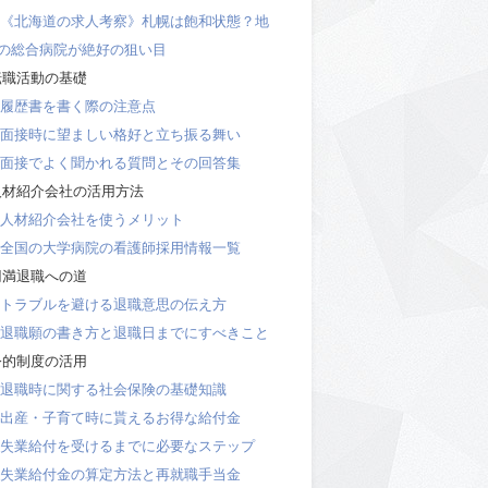
《北海道の求人考察》札幌は飽和状態？地
の総合病院が絶好の狙い目
職活動の基礎
履歴書を書く際の注意点
面接時に望ましい格好と立ち振る舞い
面接でよく聞かれる質問とその回答集
材紹介会社の活用方法
人材紹介会社を使うメリット
全国の大学病院の看護師採用情報一覧
満退職への道
トラブルを避ける退職意思の伝え方
退職願の書き方と退職日までにすべきこと
的制度の活用
退職時に関する社会保険の基礎知識
出産・子育て時に貰えるお得な給付金
失業給付を受けるまでに必要なステップ
失業給付金の算定方法と再就職手当金