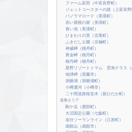
ファーム富田（中富良野町）
ジェットコースターの路（上富良野
パノラマロード（美瑛町）
赤い屋根の家（美瑛町）
青い池（美瑛町）
ひまわりの里（北竜町）
ふきだし公園（京極町）
神威岬（積丹町）
黄金岬（積丹町）
積丹岬（積丹町）
星野リゾートトマム 雲海テラス（
地球岬（室蘭市）
洞爺湖（洞爺湖町）
小樽運河（小樽市）
二十間道路桜並木（新ひだか町）
道南エリア
駒ケ岳（鹿部町）
大沼国定公園（七飯町）
追分ソーランライン（江差町）
函館山（函館市）