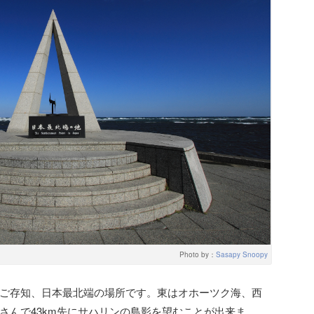
Photo by：
Sasapy Snoopy
ご存知、日本最北端の場所です。東はオホーツク海、西
さんで43km先にサハリンの島影を望むことが出来ま