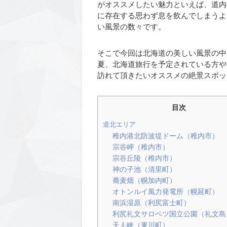
がオススメしたい魅力といえば、道内
に存在する思わず息を飲んでしまうよ
い風景の数々です。
そこで今回は北海道の美しい風景の中
夏、北海道旅行を予定されている方や
訪れて頂きたいオススメの絶景スポッ
目次
道北エリア
稚内港北防波堤ドーム（稚内市）
宗谷岬（稚内市）
宗谷丘陵（稚内市）
神の子池（清里町）
蕎麦畑（幌加内町）
オトンルイ風力発電所（幌延町）
南浜湿原（利尻富士町）
利尻礼文サロベツ国立公園（礼文島
天人峡（東川町）