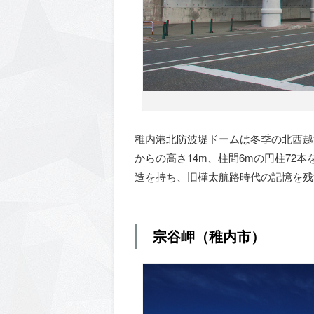
稚内港北防波堤ドームは冬季の北西越
からの高さ14m、柱間6mの円柱72
造を持ち、旧樺太航路時代の記憶を残
宗谷岬（稚内市）