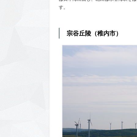
す。
宗谷丘陵（稚内市）