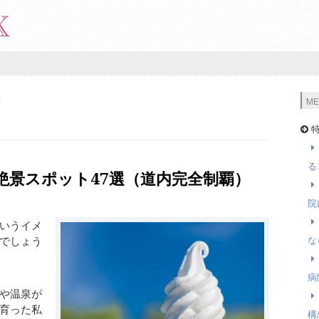
部
ME
特
る
絶景スポット47選（道内完全制覇）
院
いうイメ
でしょう
な
病
や温泉が
育った私
構