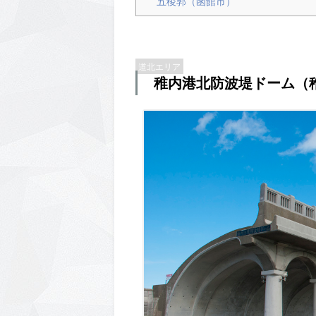
五稜郭（函館市）
道北エリア
稚内港北防波堤ドーム（