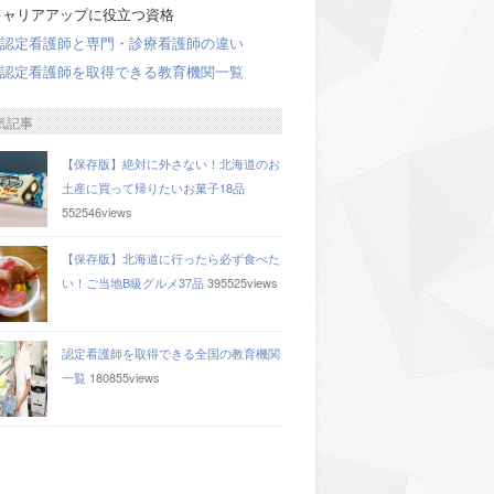
キャリアアップに役立つ資格
認定看護師と専門・診療看護師の違い
認定看護師を取得できる教育機関一覧
気記事
【保存版】絶対に外さない！北海道のお
土産に買って帰りたいお菓子18品
552546views
【保存版】北海道に行ったら必ず食べた
い！ご当地B級グルメ37品
395525views
認定看護師を取得できる全国の教育機関
一覧
180855views