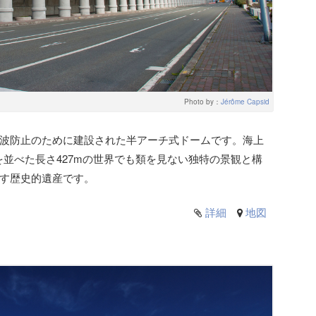
Photo by：
Jérôme Capsid
波防止のために建設された半アーチ式ドームです。海上
本を並べた長さ427mの世界でも類を見ない独特の景観と構
す歴史的遺産です。
詳細
地図