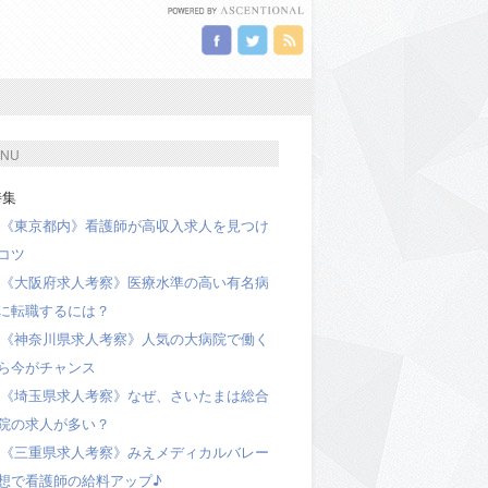
NU
集
《東京都内》看護師が高収入求人を見つけ
コツ
《大阪府求人考察》医療水準の高い有名病
に転職するには？
《神奈川県求人考察》人気の大病院で働く
ら今がチャンス
《埼玉県求人考察》なぜ、さいたまは総合
院の求人が多い？
《三重県求人考察》みえメディカルバレー
想で看護師の給料アップ♪