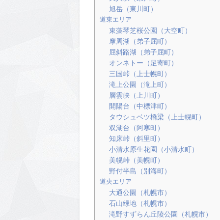
旭岳（東川町）
道東エリア
東藻琴芝桜公園（大空町）
摩周湖（弟子屈町）
屈斜路湖（弟子屈町）
オンネトー（足寄町）
三国峠（上士幌町）
滝上公園（滝上町）
層雲峡（上川町）
開陽台（中標津町）
タウシュベツ橋梁（上士幌町）
双湖台（阿寒町）
知床峠（斜里町）
小清水原生花園（小清水町）
美幌峠（美幌町）
野付半島（別海町）
道央エリア
大通公園（札幌市）
石山緑地（札幌市）
滝野すずらん丘陵公園（札幌市）